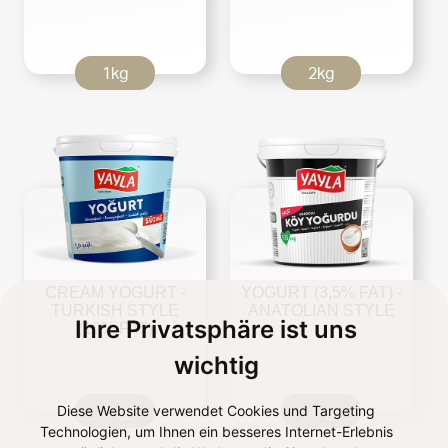
1kg
2kg
CREAM YOGURT -
YOGURT (3,5% FAT) -
TURKISH STYLE
ANATOLIAN STYLE
Ihre Privatsphäre ist uns
(10% FAT)
wichtig
Diese Website verwendet Cookies und Targeting
5kg
1kg
Technologien, um Ihnen ein besseres Internet-Erlebnis