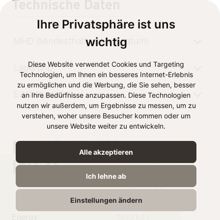
Technische Daten
Ihre Privatsphäre ist uns
wichtig
MHD (Mindesthaltbarkeitsdatum)
Diese Website verwendet Cookies und Targeting
Lagerung
Technologien, um Ihnen ein besseres Internet-Erlebnis
zu ermöglichen und die Werbung, die Sie sehen, besser
EAN-Nummer
an Ihre Bedürfnisse anzupassen. Diese Technologien
nutzen wir außerdem, um Ergebnisse zu messen, um zu
verstehen, woher unsere Besucher kommen oder um
unsere Website weiter zu entwickeln.
NUTRITION
Alle akzeptieren
INFO
Ich lehne ab
per 100g
Einstellungen ändern
Energy
1032 kJ /