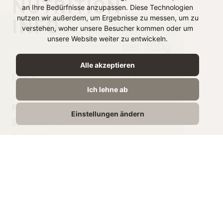
NUTRITION
an Ihre Bedürfnisse anzupassen. Diese Technologien
INFO
nutzen wir außerdem, um Ergebnisse zu messen, um zu
verstehen, woher unsere Besucher kommen oder um
unsere Website weiter zu entwickeln.
per 100g
Alle akzeptieren
Energy
414 kJ /
Ich lehne ab
98 kcal
Fat
2g
Einstellungen ändern
Saturated Fat
0.6g
Carbohydrate
1g
From Sugar
0,6g
Protein
19g
Salt
2,3g