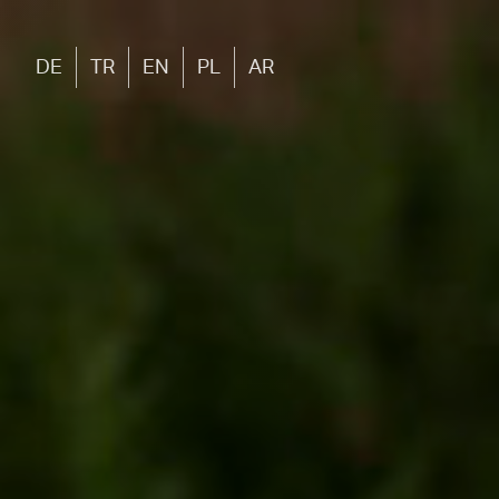
DE
TR
EN
PL
AR