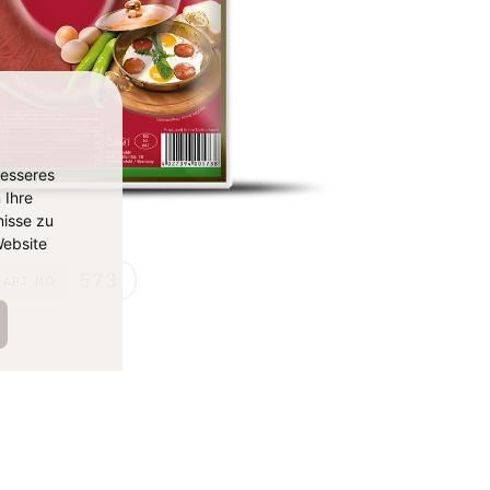
besseres
 Ihre
isse zu
ebsite
573
ART. NO.