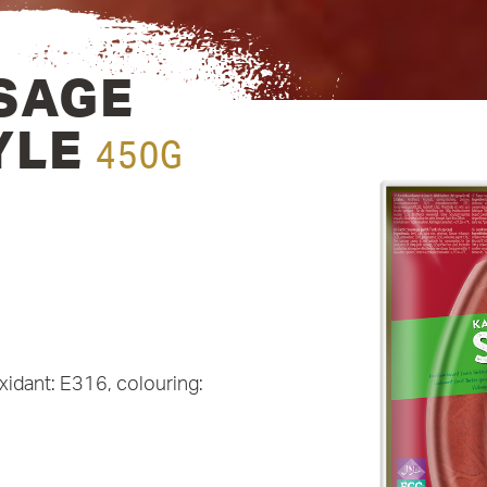
SAGE
YLE
450G
oxidant: E316, colouring: