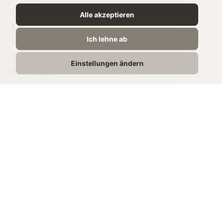
94 kcal
Alle akzeptieren
Fat
6g
Ich lehne ab
Saturated Fat
4.2g
Carbohydrate
5,8g
Einstellungen ändern
From Sugar
5,8g
Protein
4,2g
Salt
0,15g
Related Products