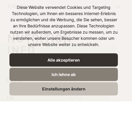
EAN-Nummer
Diese Website verwendet Cookies und Targeting
Technologien, um Ihnen ein besseres Internet-Erlebnis
zu ermöglichen und die Werbung, die Sie sehen, besser
an Ihre Bedürfnisse anzupassen. Diese Technologien
nutzen wir außerdem, um Ergebnisse zu messen, um zu
NUTRITION
verstehen, woher unsere Besucher kommen oder um
unsere Website weiter zu entwickeln.
INFO
Alle akzeptieren
per 100g
Ich lehne ab
Energy
939 kJ /
Einstellungen ändern
222 kcal
Fat
3,71g
Saturated Fat
1,6g
Carbohydrate
40g
From Sugar
0,92g