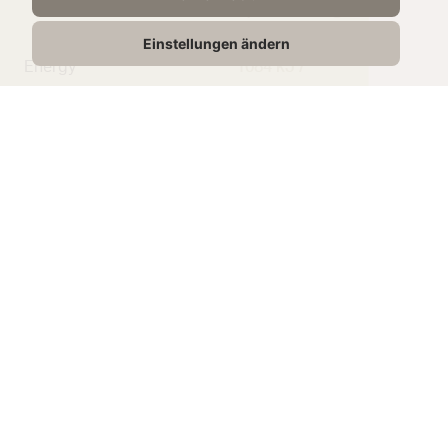
per 100g
Einstellungen ändern
Energy
1084 kJ /
262 kcal
Fat
24g
Saturated Fat
15.7g
Carbohydrate
1,5g
From Sugar
1,5g
Protein
10g
Salt
3,2g