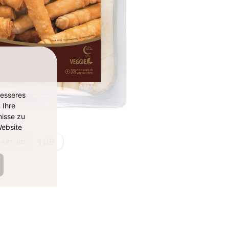
besseres
 Ihre
isse zu
ebsite
109
ART. NO.