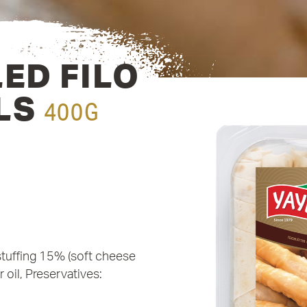
ED FILO
LS
400G
, stuffing 15% (soft cheese
 oil, Preservatives: