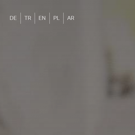
DE
TR
EN
PL
AR