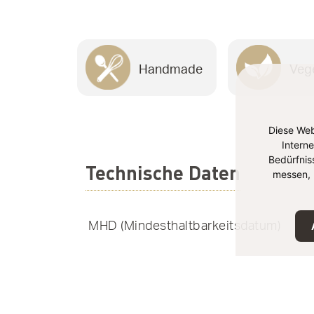
Handmade
Veg
Diese Web
Intern
Bedürfnis
Technische Daten
messen, 
MHD (Mindesthaltbarkeitsdatum)
Lagerung
EAN-Nummer