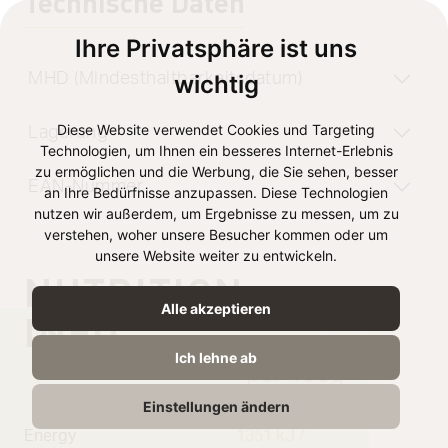
Technische Daten
Ihre Privatsphäre ist uns
MHD (Mindesthaltbarkeitsdatum)
wichtig
Diese Website verwendet Cookies und Targeting
Lagerung
Technologien, um Ihnen ein besseres Internet-Erlebnis
zu ermöglichen und die Werbung, die Sie sehen, besser
EAN-Nummer
an Ihre Bedürfnisse anzupassen. Diese Technologien
nutzen wir außerdem, um Ergebnisse zu messen, um zu
verstehen, woher unsere Besucher kommen oder um
unsere Website weiter zu entwickeln.
NUTRITION
Alle akzeptieren
INFO
Ich lehne ab
per 100g
Einstellungen ändern
Energy
1351 kJ /