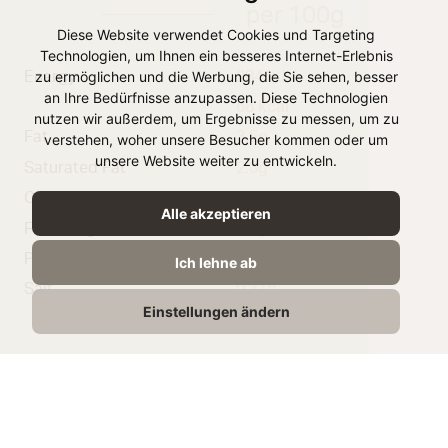
per 100g
Diese Website verwendet Cookies und Targeting
Technologien, um Ihnen ein besseres Internet-Erlebnis
zu ermöglichen und die Werbung, die Sie sehen, besser
Energy
284 kJ /
an Ihre Bedürfnisse anzupassen. Diese Technologien
68 kcal
nutzen wir außerdem, um Ergebnisse zu messen, um zu
Fat
3,5g
verstehen, woher unsere Besucher kommen oder um
unsere Website weiter zu entwickeln.
Saturated Fat
2.3g
Carbohydrate
5,1g
Alle akzeptieren
From Sugar
5,1g
Protein
4,0g
Ich lehne ab
Salt
0,11g
Einstellungen ändern