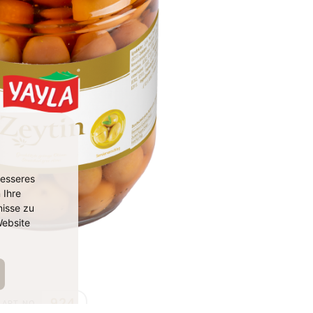
besseres
 Ihre
isse zu
ebsite
924
ART. NO.