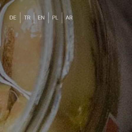
DE
TR
EN
PL
AR