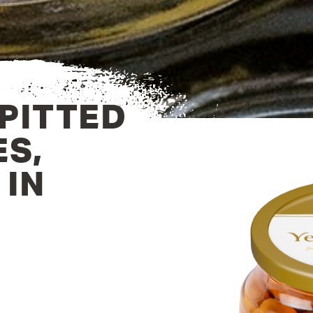
PITTED
ES,
 IN