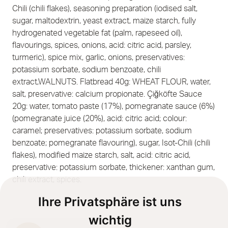
Chili (chili flakes), seasoning preparation (iodised salt,
sugar, maltodextrin, yeast extract, maize starch, fully
hydrogenated vegetable fat (palm, rapeseed oil),
flavourings, spices, onions, acid: citric acid, parsley,
turmeric), spice mix, garlic, onions, preservatives:
potassium sorbate, sodium benzoate, chili
extract,WALNUTS. Flatbread 40g: WHEAT FLOUR, water,
salt, preservative: calcium propionate. Çiğköfte Sauce
20g: water, tomato paste (17%), pomegranate sauce (6%)
(pomegranate juice (20%), acid: citric acid; colour:
caramel; preservatives: potassium sorbate, sodium
benzoate; pomegranate flavouring), sugar, Isot-Chili (chili
flakes), modified maize starch, salt, acid: citric acid,
preservative: potassium sorbate, thickener: xanthan gum,
chili extract, spices.
Ihre Privatsphäre ist uns
wichtig