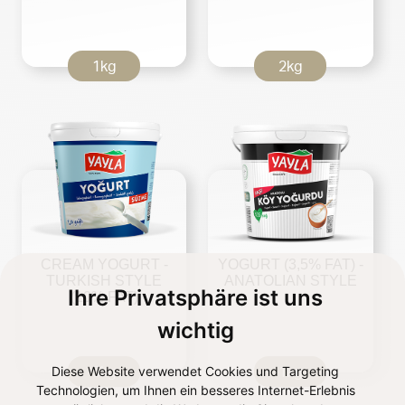
1kg
2kg
CREAM YOGURT -
YOGURT (3,5% FAT) -
TURKISH STYLE
ANATOLIAN STYLE
Ihre Privatsphäre ist uns
(10% FAT)
wichtig
Diese Website verwendet Cookies und Targeting
5kg
1kg
Technologien, um Ihnen ein besseres Internet-Erlebnis