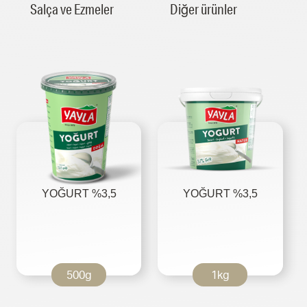
Salça ve Ezmeler
Diğer ürünler
YOĞURT %3,5
YOĞURT %3,5
500g
1kg