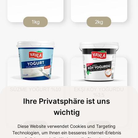
1kg
2kg
SÜZME YOĞURT %10
EKŞİ KÖY YOĞURDU
%3,5
Ihre Privatsphäre ist uns
wichtig
Diese Website verwendet Cookies und Targeting
5kg
1kg
Technologien, um Ihnen ein besseres Internet-Erlebnis