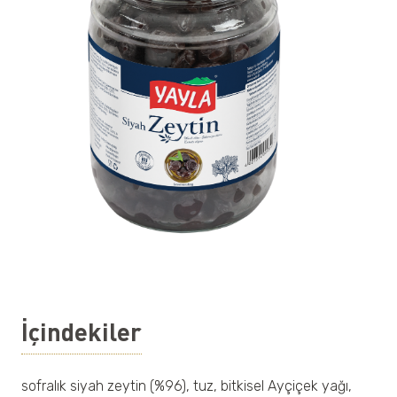
İçindekiler
sofralık siyah zeytin (%96), tuz, bitkisel Ayçiçek yağı,