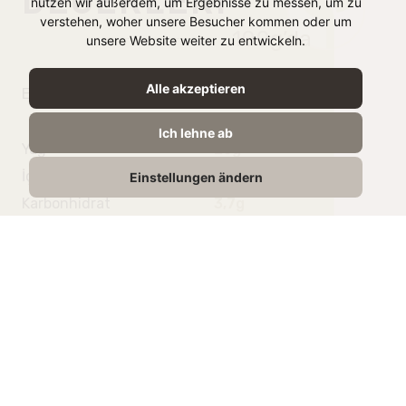
nutzen wir außerdem, um Ergebnisse zu messen, um zu
verstehen, woher unsere Besucher kommen oder um
100g’da
unsere Website weiter zu entwickeln.
Alle akzeptieren
Enerji
833 kJ /
202 kcal
Ich lehne ab
Yağ
20g
İçindeki doymuş yağ
3g
Einstellungen ändern
Karbonhidrat
3,7g
İçindeki Şeker
0,5g
Protein
1,8g
Tuz
6g