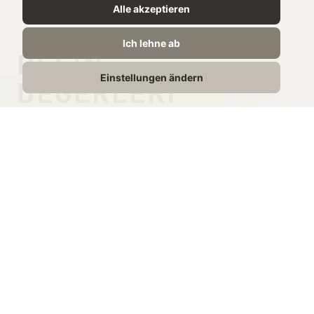
Alle akzeptieren
Ich lehne ab
BESIN
Einstellungen ändern
DEĞERLERI
100g’da
Enerji
1519 kJ /
367 kcal
Yağ
33g
İçindeki doymuş yağ
13.4g
Karbonhidrat
1g
İçindeki Şeker
1g
Protein
16,5g