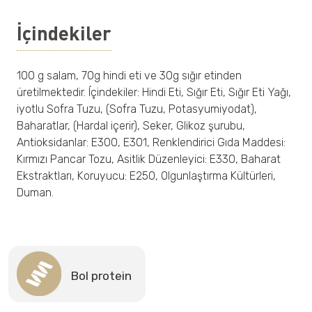
İçindekiler
100 g salam, 70g hindi eti ve 30g sığır etinden
üretilmektedir. Íçindekiler: Hindi Eti, Sığır Eti, Sığır Eti Yağı,
iyotlu Sofra Tuzu, (Sofra Tuzu, Potasyumiyodat),
Baharatlar, (Hardal içerir), Seker, Glikoz şurubu,
Antioksidanlar: E300, E301, Renklendirici Gıda Maddesi:
Kırmızı Pancar Tozu, Asitlik Düzenleyici: E330, Baharat
Ekstraktları, Koruyucu: E250, Olgunlaştırma Kültürleri,
Duman.
Bol protein