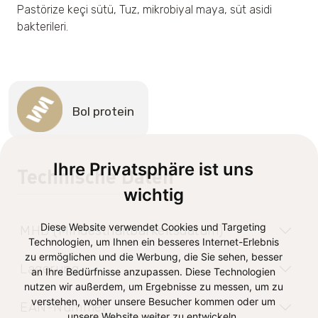
Pastörize keçi sütü, Tuz, mikrobiyal maya, süt asidi
bakterileri.
Bol protein
Ihre Privatsphäre ist uns
Technische Daten
wichtig
Diese Website verwendet Cookies und Targeting
MHD (Mindesthaltbarkeitsdatum)
Technologien, um Ihnen ein besseres Internet-Erlebnis
zu ermöglichen und die Werbung, die Sie sehen, besser
Lagerung
an Ihre Bedürfnisse anzupassen. Diese Technologien
nutzen wir außerdem, um Ergebnisse zu messen, um zu
verstehen, woher unsere Besucher kommen oder um
EAN-Nummer
unsere Website weiter zu entwickeln.