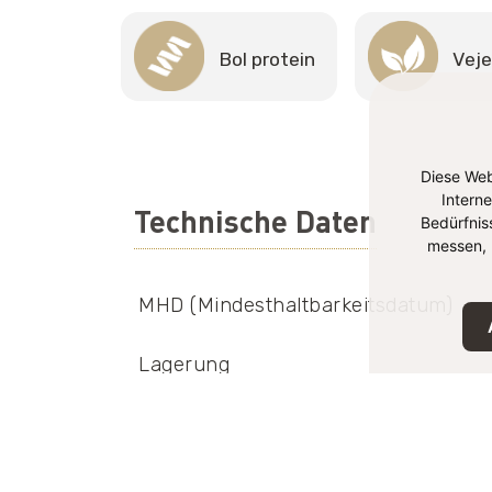
Bol protein
Veje
Diese Web
Intern
Technische Daten
Bedürfnis
messen, 
MHD (Mindesthaltbarkeitsdatum)
Lagerung
EAN-Nummer