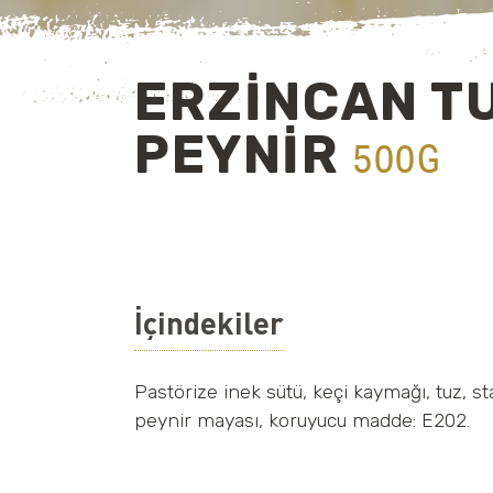
ERZİNCAN T
PEYNİR
500G
İçindekiler
Pastörize inek sütü, keçi kaymağı, tuz, st
peynir mayası, koruyucu madde: E202.