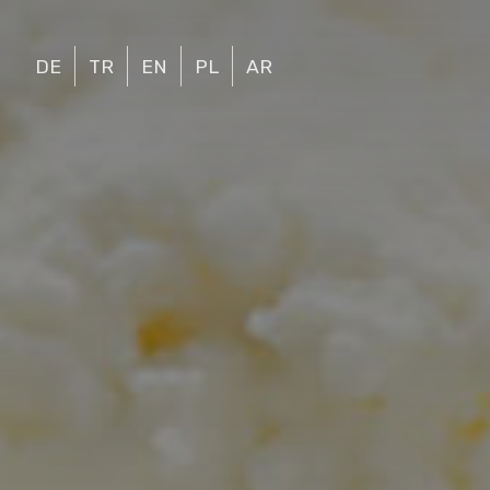
DE
TR
EN
PL
AR