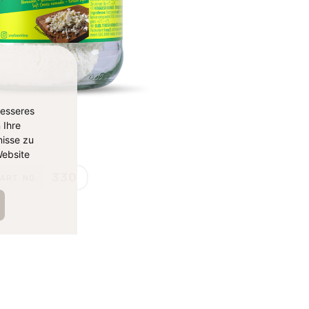
besseres
 Ihre
isse zu
ebsite
330
ART. NO.