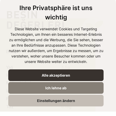
Ihre Privatsphäre ist uns
BESIN
wichtig
DEĞERLERI
Diese Website verwendet Cookies und Targeting
Technologien, um Ihnen ein besseres Internet-Erlebnis
100g’da
zu ermöglichen und die Werbung, die Sie sehen, besser
an Ihre Bedürfnisse anzupassen. Diese Technologien
nutzen wir außerdem, um Ergebnisse zu messen, um zu
Enerji
271 kJ /
verstehen, woher unsere Besucher kommen oder um
65 kcal
unsere Website weiter zu entwickeln.
Yağ
3,5g
İçindeki doymuş yağ
2.5g
Alle akzeptieren
Karbonhidrat
5,0g
Ich lehne ab
İçindeki Şeker
5,0g
Protein
3,3g
Einstellungen ändern
Tuz
0,13g