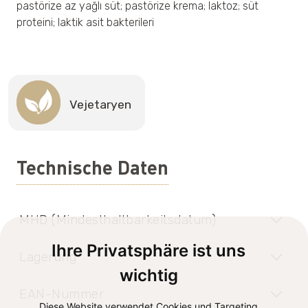
pastörize az yağlı süt; pastörize krema; laktoz; süt
proteini; laktik asit bakterileri
Vejetaryen
Technische Daten
MHD (Mindesthaltbarkeitsdatum)
Ihre Privatsphäre ist uns
Lagerung
wichtig
EAN-Nummer
Diese Website verwendet Cookies und Targeting