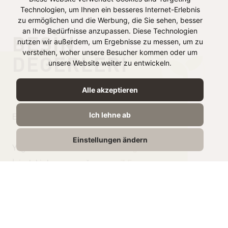
Technologien, um Ihnen ein besseres Internet-Erlebnis
zu ermöglichen und die Werbung, die Sie sehen, besser
an Ihre Bedürfnisse anzupassen. Diese Technologien
BESIN
nutzen wir außerdem, um Ergebnisse zu messen, um zu
verstehen, woher unsere Besucher kommen oder um
DEĞERLERI
unsere Website weiter zu entwickeln.
100g’da
Alle akzeptieren
Ich lehne ab
Enerji
386 kJ /
92 kcal
Einstellungen ändern
Yağ
5,0g
İçindeki doymuş yağ
3,5g
Karbonhidrat
7,4g
İçindeki Şeker
7,4g
Protein
4,4g
Tuz
0,11g