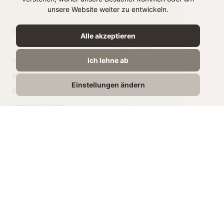
100g’da
unsere Website weiter zu entwickeln.
Enerji
3389 kJ /
Alle akzeptieren
824 kcal
Ich lehne ab
Yağ
91,6g
İçindeki doymuş yağ
13.9g
Einstellungen ändern
Karbonhidrat
70,7g
İçindeki Şeker
7,3g
Protein
0g
Tuz
0g
Benzer ürünler