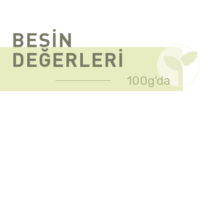
BESIN
DEĞERLERI
100g’da
Enerji
585 kJ /
141 kcal
Yağ
1,5g
İçindeki doymuş yağ
0.3g
Karbonhidrat
23,5g
İçindeki Şeker
0,3g
Protein
6,5g
Tuz
1,6g