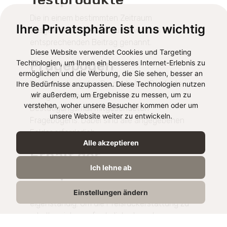
Die in einem bestimmten Zeitraum
Ihre Privatsphäre ist uns wichtig
ausgewählten Testprodukte werden in dem
entsprechenden Beitrag genannt.
Diese Website verwendet Cookies und Targeting
Fragebogen
Technologien, um Ihnen ein besseres Internet-Erlebnis zu
ermöglichen und die Werbung, die Sie sehen, besser an
Die Bewertung des Produkts/der Produkte
Ihre Bedürfnisse anzupassen. Diese Technologien nutzen
wir außerdem, um Ergebnisse zu messen, um zu
erfolgt im Rahmen des in der
verstehen, woher unsere Besucher kommen oder um
Bestätigungsmail mitgesendeten
unsere Website weiter zu entwickeln.
Fragebogens. Dabei sind alle angegebenen
Felder erforderlich.
Alle akzeptieren
Erhalt der
Ich lehne ab
Testprodukte
Der Produkttester erwirbt das Produkt
Einstellungen ändern
eigenständig. Um die Preisrückerstattung zu
erhalten, ist es erforderlich, dass der