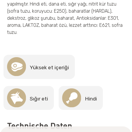
yapılmıştır. Hindi eti, dana eti, sığır yağı, nitrit kür tuzu
(sofra tuzu, koruyucu: E250), baharatlar (HARDAL),
dekstroz, glikoz şurubu, baharat, Antioksidanlar: E301,
aroma, LAKTOZ, baharat özü, lezzet arttırıcı: E621, sofra
tuzu.
Yüksek et içeriği
Sığır eti
Hindi
Technische Daten