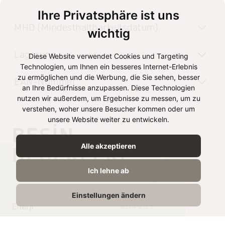
Ihre Privatsphäre ist uns
MHD (Mindesthaltbarkeitsdatum)
wichtig
Lagerung
Diese Website verwendet Cookies und Targeting
Technologien, um Ihnen ein besseres Internet-Erlebnis
zu ermöglichen und die Werbung, die Sie sehen, besser
EAN-Nummer
an Ihre Bedürfnisse anzupassen. Diese Technologien
nutzen wir außerdem, um Ergebnisse zu messen, um zu
verstehen, woher unsere Besucher kommen oder um
unsere Website weiter zu entwickeln.
BESIN
Alle akzeptieren
DEĞERLERI
Ich lehne ab
100g’da
Einstellungen ändern
Enerji
1814 kJ /
438 kcal