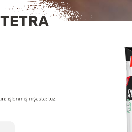
(TETRA
tin; işlenmiş nişasta; tuz.