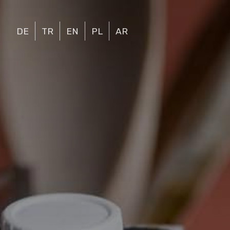
DE
TR
EN
PL
AR