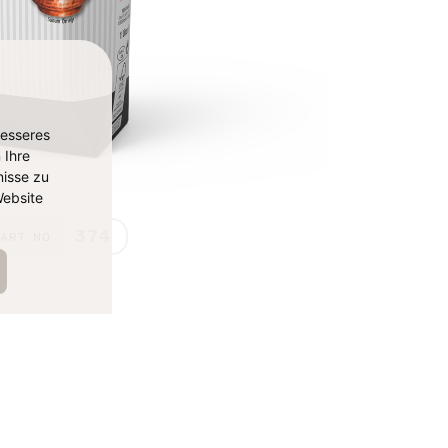
besseres
 Ihre
isse zu
ebsite
374
ART. NO.