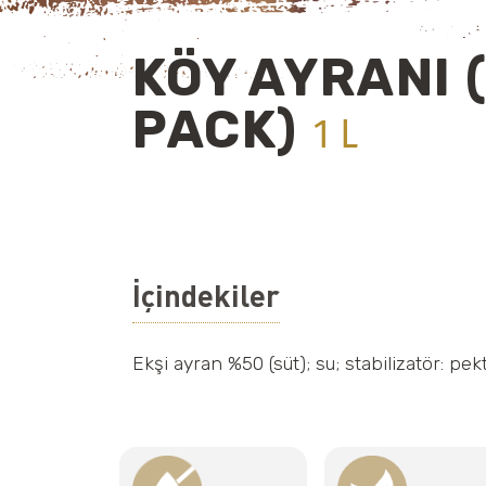
KÖY AYRANI 
PACK)
1 L
İçindekiler
Ekşi ayran %50 (süt); su; stabilizatör: pek