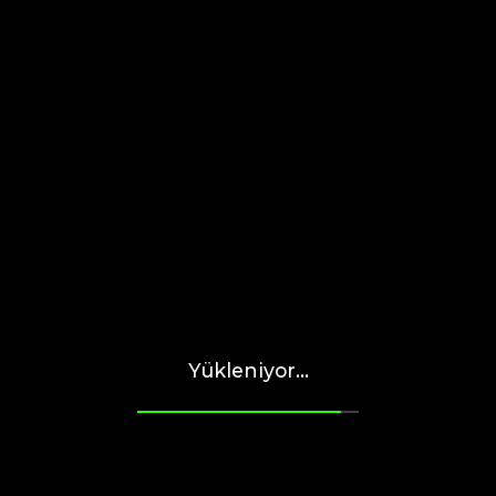
Yükleniyor...