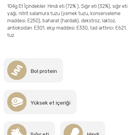
104g Et Ìçindekiler: Hindi eti (72% ), Sığır eti (32%), sığır eti
yaği, nitrit salamura tuzu (yemek tuzu, konserveleme
maddesi: E250), baharat (hardallı), dekstroz, laktoz,
antioksidan: E301, ekşi maddesi: E330, tad arttırıcı: E621,
tuz.
Bol protein
Yüksek et içeriği
Sığır eti
Hindi