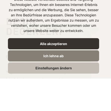
Technologien, um Ihnen ein besseres Internet-Erlebnis
zu ermöglichen und die Werbung, die Sie sehen, besser
an Ihre Bedürfnisse anzupassen. Diese Technologien
BESIN
nutzen wir außerdem, um Ergebnisse zu messen, um zu
verstehen, woher unsere Besucher kommen oder um
DEĞERLERI
unsere Website weiter zu entwickeln.
100g’da
Alle akzeptieren
Ich lehne ab
Enerji
134 kJ /
32 kcal
Einstellungen ändern
Yağ
1,7g
İçindeki doymuş yağ
1.2g
Karbonhidrat
2,4g
İçindeki Şeker
2,4g
Protein
1,7g
Tuz
0,8g