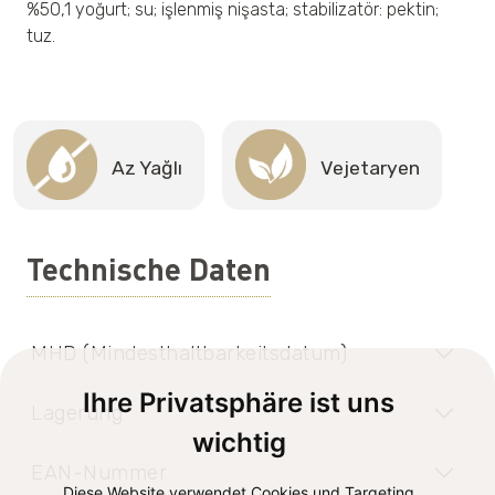
%50,1 yoğurt; su; işlenmiş nişasta; stabilizatör: pektin;
tuz.
Az Yağlı
Vejetaryen
Technische Daten
MHD (Mindesthaltbarkeitsdatum)
Ihre Privatsphäre ist uns
Lagerung
wichtig
EAN-Nummer
Diese Website verwendet Cookies und Targeting