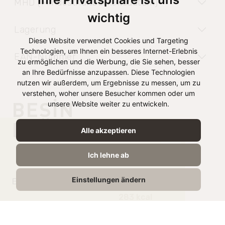
MHD (Mindesthaltbarkeitsdatum)
wichtig
Lagerung
Diese Website verwendet Cookies und Targeting
Technologien, um Ihnen ein besseres Internet-Erlebnis
EAN-Nummer
zu ermöglichen und die Werbung, die Sie sehen, besser
an Ihre Bedürfnisse anzupassen. Diese Technologien
nutzen wir außerdem, um Ergebnisse zu messen, um zu
verstehen, woher unsere Besucher kommen oder um
BESIN
unsere Website weiter zu entwickeln.
DEĞERLERI
Alle akzeptieren
100g’da
Ich lehne ab
Einstellungen ändern
Enerji
1180 kJ /
283 kcal
Yağ
19g