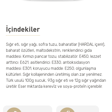
İçindekiler
Sığır eti, sığır yağı, sofra tuzu, baharatlar (HARDAL içerir),
baharat özütleri, maltodekstrin, renklendirici gıda
maddesi: Kırmızı pancar tozu; stabilizatör: E450; lezzet
arttırıcı: E621; asitlendirici: E330; antioksidasyon
maddesi: E301; koruyucu madde: E250; olgunlaşma
kültürleri. Sığır kollajeninden üretilmiş olan zar yenilmez.
Türk usulü 100g sucuk, 93g sığır eti ve 12g sığır yağından
üretilir. Eser miktarda kerevİz ve soya-proteİn içerebilir.