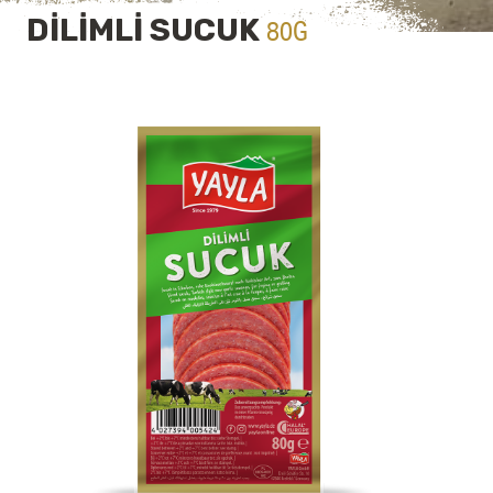
DİLİMLİ SUCUK
80G