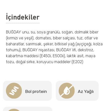
İçindekiler
BUĞDAY unu, su, soya granülü, soğan, dolmalık biber
(kırmızı ve yeşil), domates, biber salçası, tuz, otlar ve
baharatlar, sarımsak, şeker, bitkisel yağ (ayçiçeği, kolza
tohumu), BUĞDAY nişastası, BUĞDAY lifi, dekstroz,
kabartma maddesi (E450i, E500ii), laktik asit, maya
tozu, doğal sirke, koruyucu maddeler (E202)
Bol protein
Az Yağlı