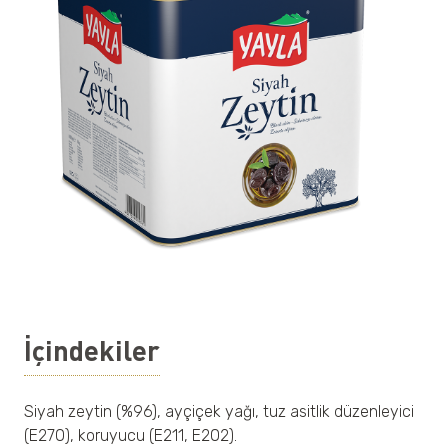
İçindekiler
Siyah zeytin (%96), ayçiçek yağı, tuz asitlik düzenleyici
(E270), koruyucu (E211, E202).