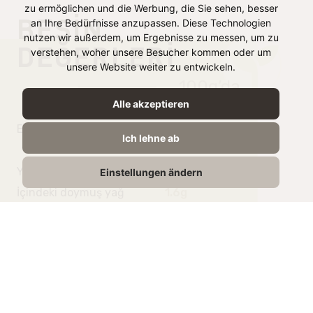
zu ermöglichen und die Werbung, die Sie sehen, besser
BESIN
an Ihre Bedürfnisse anzupassen. Diese Technologien
nutzen wir außerdem, um Ergebnisse zu messen, um zu
DEĞERLERI
verstehen, woher unsere Besucher kommen oder um
unsere Website weiter zu entwickeln.
100g’da
Alle akzeptieren
Enerji
583 kJ /
Ich lehne ab
140 kcal
Yağ
10g
Einstellungen ändern
İçindeki doymuş yağ
1.6g
Karbonhidrat
11g
İçindeki Şeker
0,7g
Protein
1,8g
Tuz
8,0g