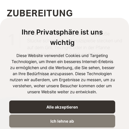
ZUBEREITUNG
Ihre Privatsphäre ist uns
Einfach alle Zutaten in gleichmäßig große
1
wichtig
Stücke schneiden, auf Holzspieße stecken und
auf dem Grill, Tischgrill oder in der Pfanne
grillen, bis sie schön durch sind. Dabei
Diese Website verwendet Cookies und Targeting
Technologien, um Ihnen ein besseres Internet-Erlebnis
zwischendurch immer mit etwas Olivenöl
zu ermöglichen und die Werbung, die Sie sehen, besser
bestreichen, um den Geschmack zu
an Ihre Bedürfnisse anzupassen. Diese Technologien
intensivieren.
nutzen wir außerdem, um Ergebnisse zu messen, um zu
verstehen, woher unsere Besucher kommen oder um
unsere Website weiter zu entwickeln.
Alle akzeptieren
Rezept teilen
Ich lehne ab