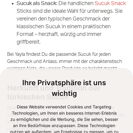
Sucuk als Snack:
Die handlichen
Sucuk Snack
Sticks sind die ideale Wahl für unterwegs. Sie
vereinen den typischen Geschmack der
klassischen Sucuk in einem praktischen
Format – herzhaft, würzig und immer
griffbereit.
Bei Yayla findest Du die passende Sucuk für jeden
Geschmack und Anlass, immer mit der charakteristisch
würzigen Note, die unsere Produkte so beliebt macht.
Ihre Privatsphäre ist uns
Herkunft und Tradition der
wichtig
türkischen Sucuk
Diese Website verwendet Cookies und Targeting
Besonders in für die türkische Küche ist Sucuk eine
Technologien, um Ihnen ein besseres Internet-Erlebnis
typische Spezialität. Zum ersten Mal zubereitet wurde die
zu ermöglichen und die Werbung, die Sie sehen, besser
Wurst allerdings nicht in der Türkei, sondern im
an Ihre Bedürfnisse anzupassen. Diese Technologien
osmanischen Reich, wo sie erstmals im Gebiet des
nutzen wir außerdem, um Ergebnisse zu messen, um zu