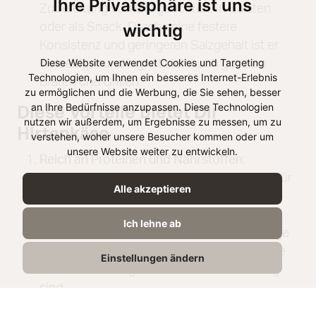
Ihre Privatsphäre ist uns
Zubereitung von Grillgerichten, in Salaten
wichtig
oder als Snack. Durch seine festere
Konsistenz und geringeren Salzgehalt ist er
Diese Website verwendet Cookies und Targeting
vielseitiger und eignet sich auch gut zum
Technologien, um Ihnen ein besseres Internet-Erlebnis
Braten und Grillen.
zu ermöglichen und die Werbung, die Sie sehen, besser
an Ihre Bedürfnisse anzupassen. Diese Technologien
Diese Vorteile bietet Dir
nutzen wir außerdem, um Ergebnisse zu messen, um zu
Hirtenkäse
verstehen, woher unsere Besucher kommen oder um
unsere Website weiter zu entwickeln.
Reich an Proteinen und Nährstoffen
:
Hirtenkäse ist eine ausgezeichnete Quelle für
Alle akzeptieren
hochwertiges Eiweiß, das wichtig für den
Muskelaufbau und die Erhaltung der
Ich lehne ab
Zellstruktur ist. Zusätzlich enthält er wichtige
Mineralstoffe wie Kalzium und Phosphor, die
Einstellungen ändern
für die Knochengesundheit von Bedeutung
sind.
Gut für die Verdauung
: Durch den hohen