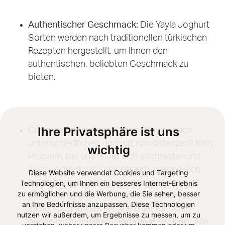
Authentischer Geschmack:
Die Yayla Joghurt
Sorten werden nach traditionellen türkischen
Rezepten hergestellt, um Ihnen den
authentischen, beliebten Geschmack zu
bieten.
Ihre Privatsphäre ist uns
Cremige Konsistenz:
Auf der Suche nach
unterschiedlichen Joghurt Konsistenzen? Kein
wichtig
Problem, bei uns findet sich stichfester und
auch Joghurt mit Schichtrahm, welche sich
Diese Website verwendet Cookies und Targeting
beide perfekt als Beilage eignen. Aber auch
Technologien, um Ihnen ein besseres Internet-Erlebnis
zu ermöglichen und die Werbung, die Sie sehen, besser
gerührter Joghurt für Meze oder Cacik und
an Ihre Bedürfnisse anzupassen. Diese Technologien
sauren Joghurt als Beilage oder für Ayran
nutzen wir außerdem, um Ergebnisse zu messen, um zu
bieten wir in unserem Sortiment an. Tipp: Alle