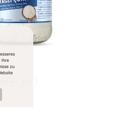
besseres
 Ihre
isse zu
ebsite
331
ART. NO.