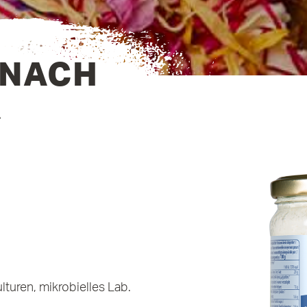
 NACH
R
lturen, mikrobielles Lab.