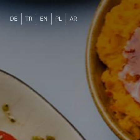
DE
TR
EN
PL
AR