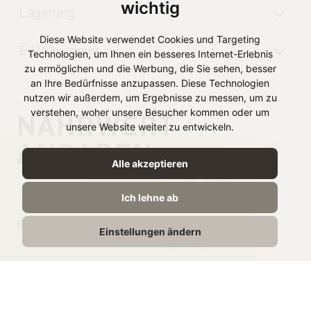
wichtig
Lagerung
Diese Website verwendet Cookies und Targeting
EAN-Nummer
Technologien, um Ihnen ein besseres Internet-Erlebnis
zu ermöglichen und die Werbung, die Sie sehen, besser
an Ihre Bedürfnisse anzupassen. Diese Technologien
nutzen wir außerdem, um Ergebnisse zu messen, um zu
verstehen, woher unsere Besucher kommen oder um
NÄHRWERT
unsere Website weiter zu entwickeln.
ANGABEN
Alle akzeptieren
je 100g
Ich lehne ab
Energie
1528 kJ /
Einstellungen ändern
365 kcal
Fett
29,2g
davon gesättigte
20.4g
Fettsäuren