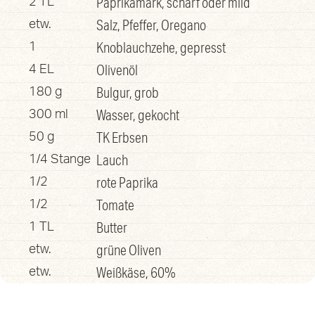
Paprikamark, scharf oder mild
2 TL
Salz, Pfeffer, Oregano
etw.
Knoblauchzehe, gepresst
1
Olivenöl
4 EL
Bulgur, grob
180 g
Wasser, gekocht
300 ml
TK Erbsen
50 g
Lauch
1/4 Stange
rote Paprika
1/2
Tomate
1/2
Butter
1 TL
grüne Oliven
etw.
Weißkäse, 60%
etw.