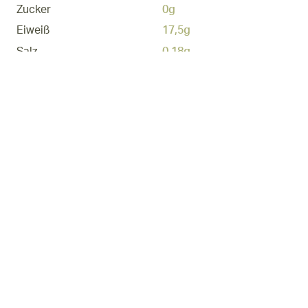
Zucker
0g
Eiweiß
17,5g
Salz
0,18g
Passende
Rezepte
E