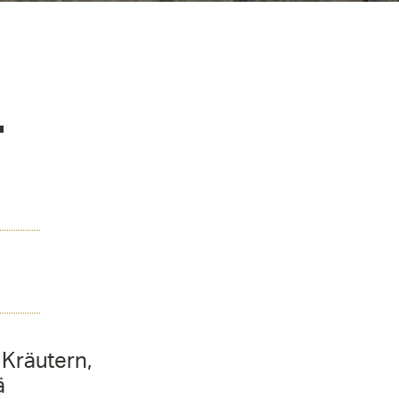
T
 Kräutern,
ä