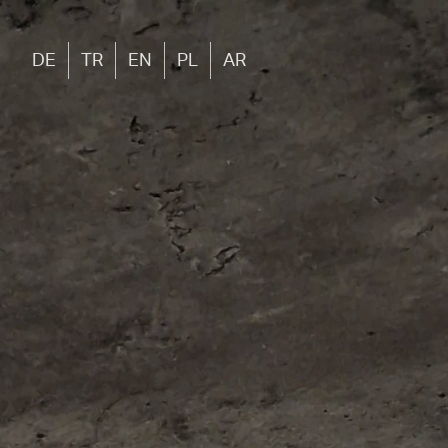
DE
TR
EN
PL
AR