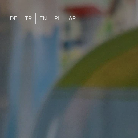
DE
TR
EN
PL
AR