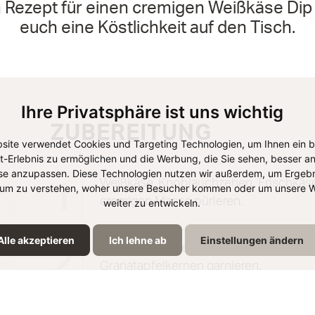
 Rezept für einen cremigen Weißkäse Dip 
euch eine Köstlichkeit auf den Tisch.
Ihre Privatsphäre ist uns wichtig
ZUBEREITUNG
site verwendet Cookies und Targeting Technologien, um Ihnen ein 
et-Erlebnis zu ermöglichen und die Werbung, die Sie sehen, besser an
se anzupassen. Diese Technologien nutzen wir außerdem, um Ergebn
Weißkäse, Knoblauchzehen, Frischkäse 
1
um zu verstehen, woher unsere Besucher kommen oder um unsere W
cremigen Masse pürieren.
weiter zu entwickeln.
Alle akzeptieren
Ich lehne ab
Einstellungen ändern
Die Masse auf einem Teller verteilen 
2
Granatapfelkernen garnieren.
Mit frischem Fladenbrot servieren und