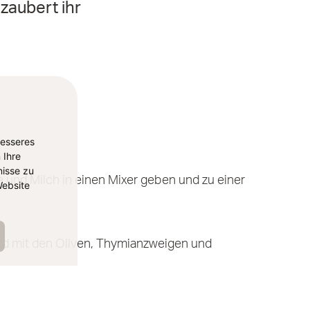
zaubert ihr
besseres
 Ihre
isse zu
und Milch in einen Mixer geben und zu einer
ebsite
und mit den Oliven, Thymianzweigen und
 genießen.