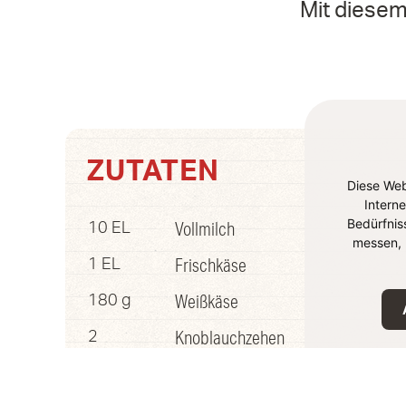
Mit diesem
ZUTATEN
Diese Web
Intern
Bedürfnis
Vollmilch
10 EL
messen, 
Frischkäse
1 EL
Weißkäse
180 g
Knoblauchzehen
2
Schwarze Oliven
etw.