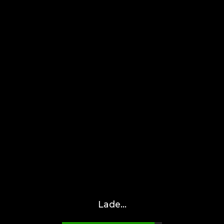
Lade...