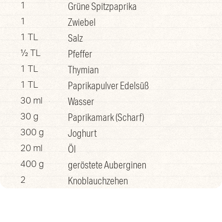
Grüne Spitzpaprika
1
Zwiebel
1
Salz
1 TL
Pfeffer
½ TL
Thymian
1 TL
Paprikapulver Edelsüß
1 TL
Wasser
30 ml
Paprikamark (Scharf)
30 g
Joghurt
300 g
Öl
20 ml
geröstete Auberginen
400 g
Knoblauchzehen
2