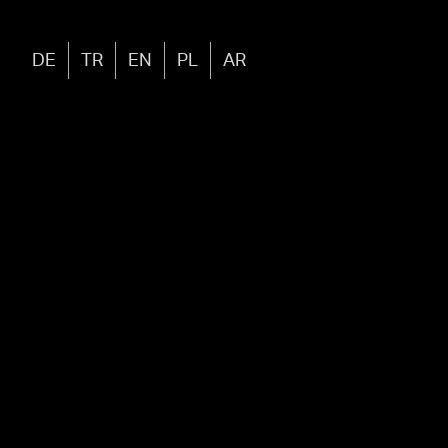
DE
TR
EN
PL
AR