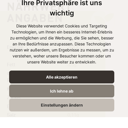
Ihre Privatsphäre ist uns
NÄHRWERT
wichtig
ANGABEN
Diese Website verwendet Cookies und Targeting
je 100g
Technologien, um Ihnen ein besseres Internet-Erlebnis
zu ermöglichen und die Werbung, die Sie sehen, besser
an Ihre Bedürfnisse anzupassen. Diese Technologien
Energie
284 kJ /
nutzen wir außerdem, um Ergebnisse zu messen, um zu
verstehen, woher unsere Besucher kommen oder um
68 kcal
unsere Website weiter zu entwickeln.
Fett
3,5g
davon gesättigte
2.3g
Alle akzeptieren
Fettsäuren
Kohlenhydrate
5,1g
Ich lehne ab
Zucker
5,1g
Einstellungen ändern
Eiweiß
4,0g
Salz
0,11g