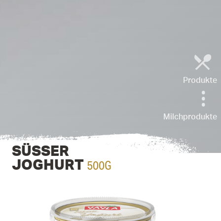
Produkte
Milchprodukte
SÜSSER J
500G
OGHURT