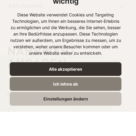
wichtig
EAN-Nummer
Diese Website verwendet Cookies und Targeting
Technologien, um Ihnen ein besseres Internet-Erlebnis
zu ermöglichen und die Werbung, die Sie sehen, besser
an Ihre Bedürfnisse anzupassen. Diese Technologien
nutzen wir außerdem, um Ergebnisse zu messen, um zu
NÄHRWERT
verstehen, woher unsere Besucher kommen oder um
unsere Website weiter zu entwickeln.
ANGABEN
Alle akzeptieren
je 100g
Ich lehne ab
Energie
368 kJ /
Einstellungen ändern
87 kcal
Fett
1,8g
davon gesättigte
1.2g
Fettsäuren