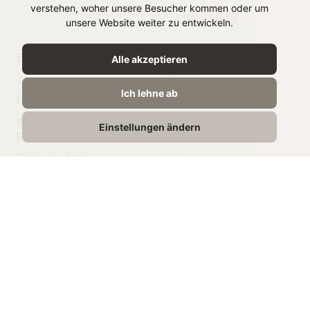
verstehen, woher unsere Besucher kommen oder um
je 100g
unsere Website weiter zu entwickeln.
Energie
393 kJ /
Alle akzeptieren
94 kcal
Ich lehne ab
Fett
6g
davon gesättigte
4.2g
Einstellungen ändern
Fettsäuren
Kohlenhydrate
5,8g
Zucker
5,8g
Eiweiß
4,2g
Salz
0,15g