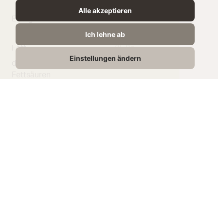
Alle akzeptieren
Energie
1366 kJ /
329 kcal
Ich lehne ab
Fett
25,8g
Einstellungen ändern
davon gesättigte
17.3g
Fettsäuren
Kohlenhydrate
0,7g
Zucker
0,7g
Eiweiß
23,5g
Salz
1,90g
Passende
Rezepte