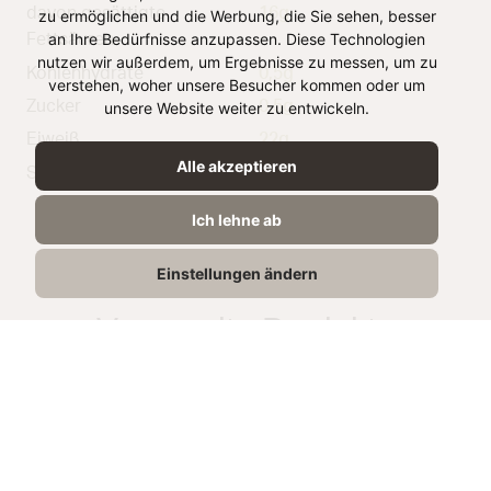
davon gesättigte
16g
zu ermöglichen und die Werbung, die Sie sehen, besser
an Ihre Bedürfnisse anzupassen. Diese Technologien
Fettsäuren
nutzen wir außerdem, um Ergebnisse zu messen, um zu
Kohlenhydrate
0,5g
verstehen, woher unsere Besucher kommen oder um
Zucker
0,5g
unsere Website weiter zu entwickeln.
Eiweiß
22g
Alle akzeptieren
Salz
1,8g
Ich lehne ab
Einstellungen ändern
Verwandte Produkte